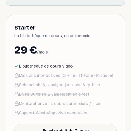
Starter
La bibliothèque de cours, en autonomie
29 €
/mois
Bibliothèque de cours vidéo
Missions interactives (Oreille · Théorie · Pratique)
SebeneLab IA : analyse justesse & rythme
Lives Surprise & Jam Room en direct
Mentorat privé : 4 cours particuliers / mois
Support WhatsApp privé avec Mikou
Essai gratuit de 7 jours