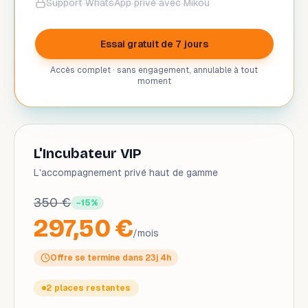
Support WhatsApp privé avec Mikou
Essai gratuit de 7 jours
Accès complet · sans engagement, annulable à tout
moment
L'Incubateur VIP
L'accompagnement privé haut de gamme
350 €
−
15
%
297,50 €
/mois
Offre se termine dans
23j 4h
2 places restantes