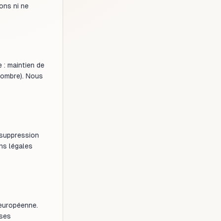
ons ni ne
 : maintien de
sombre). Nous
 suppression
ns légales
 européenne.
uses