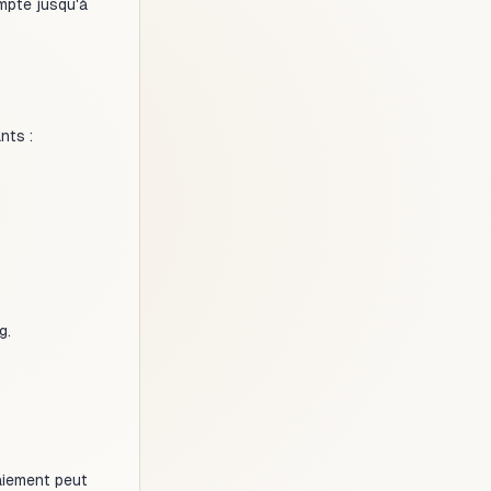
ompte jusqu'à
nts :
g.
paiement peut