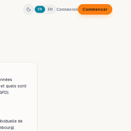
Connexion
Commencer
FR
EN
données
 et quels sont
GPD).
dividuelle de
mbourg).