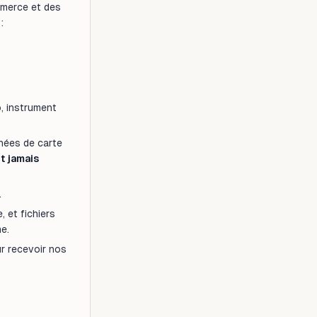
mmerce et des
:
, instrument
nnées de carte
t jamais
.
 et fichiers
e.
r recevoir nos