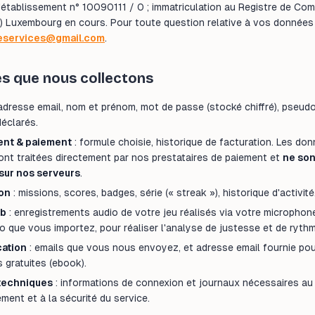
'établissement n° 10090111 / 0 ; immatriculation au Registre de Co
) Luxembourg en cours. Pour toute question relative à vos données 
eservices@gmail.com
.
s que nous collectons
adresse email, nom et prénom, mot de passe (stocké chiffré), pseudo
déclarés.
nt & paiement
: formule choisie, historique de facturation. Les do
ont traitées directement par nos prestataires de paiement et
ne son
sur nos serveurs
.
on
: missions, scores, badges, série (« streak »), historique d'activité
ab
: enregistrements audio de votre jeu réalisés via votre microphone,
o que vous importez, pour réaliser l'analyse de justesse et de rythm
ation
: emails que vous nous envoyez, et adresse email fournie pou
 gratuites (ebook).
techniques
: informations de connexion et journaux nécessaires au
ment et à la sécurité du service.