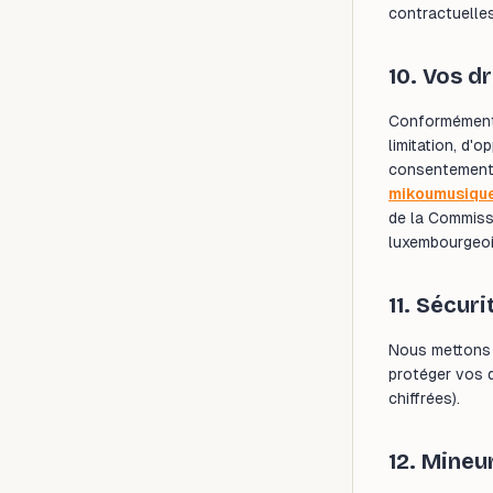
contractuelle
10. Vos dr
Conformément 
limitation, d'o
consentement 
mikoumusiqu
de la Commiss
luxembourgeoi
11. Sécuri
Nous mettons 
protéger vos 
chiffrées).
12. Mineu