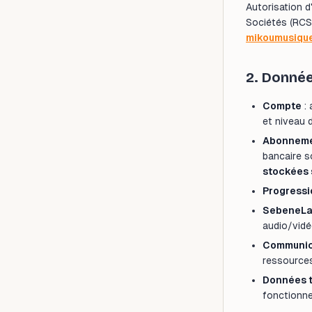
Autorisation d
Sociétés (RCS
mikoumusiqu
2. Donnée
Compte
: 
et niveau 
Abonneme
bancaire s
stockées 
Progressi
SebeneL
audio/vidé
Communic
ressources
Données 
fonctionne