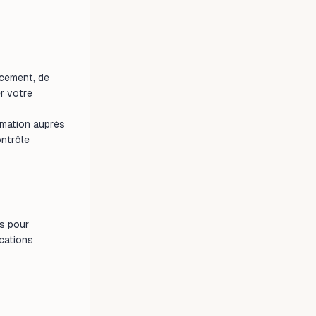
acement, de
er votre
amation auprès
ontrôle
s pour
cations