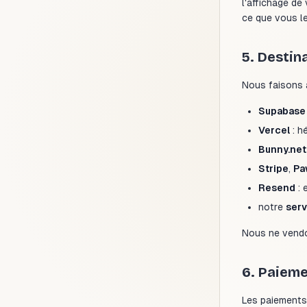
l'affichage de
ce que vous le
5. Destin
Nous faisons 
Supabase
Vercel
: h
Bunny.net
Stripe
,
Pa
Resend
: 
notre
serv
Nous ne vendo
6. Paiem
Les paiements 