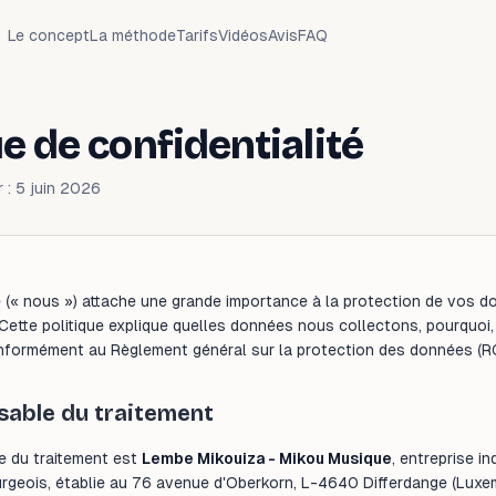
Le concept
La méthode
Tarifs
Vidéos
Avis
FAQ
ue de confidentialité
r : 5 juin 2026
 (« nous ») attache une grande importance à la protection de vos 
Cette politique explique quelles données nous collectons, pourquoi,
onformément au Règlement général sur la protection des données (R
sable du traitement
e du traitement est
Lembe Mikouiza - Mikou Musique
, entreprise in
urgeois, établie au 76 avenue d'Oberkorn, L-4640 Differdange (Luxe